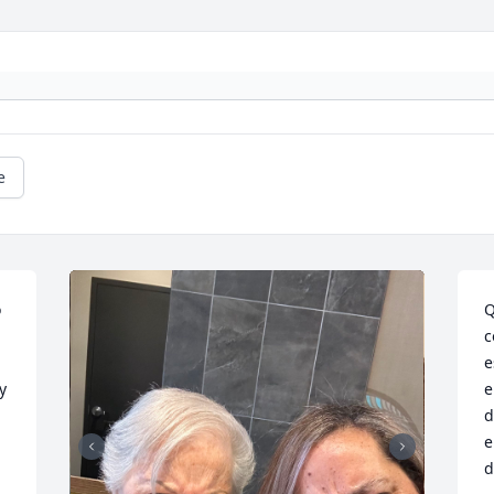
e
 
Q
c
e
 
e
d
e
d