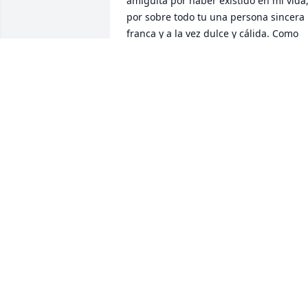
amiguita por haber existido en mi vida,
por sobre todo tu una persona sincera 
franca y a la vez dulce y cálida. Como 
decirlo, …. Descansa en paz Paulita de 
mi ❤️  única tu, me dejasteis con las 
ganas de verte otra vez,yo creo me 
dirías…. Es que así soy yo! Te amo amig
un beso hasta el cielo.
REBECA
Feb 11, 2024
Como olvidar ese abrazo sincero y 
reconfortante en un momento difícil. 
Paula, dulce y cariñosa, ejemplo de 
lucha y fortaleza. No te has ido, siempr
vivirás en el corazón y en el recuerdo d