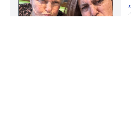
 
S
J
a 
Mami, mi ángel, mi compañera donde 
quiera que estés , se que estás bien y 
estás radiante de felicidad, gracias por 
enseñarme todo lo que se, gracias por 
enseñarme a ser la persona, la hija, la 
madre que soy, Gracias x esperarme 
todas las noches para el chisme chisme 
chisme …😂

Te amo mami
Q
LUREN
e 
r
Jan 30, 2024
e 
T